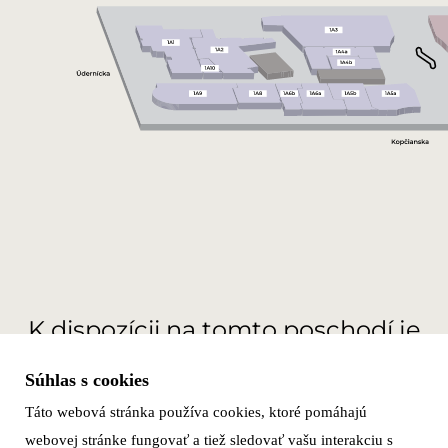
K dispozícii na tomto poschodí je
137.44
m
na prenájom
2
Súhlas s cookies
Táto webová stránka používa cookies, ktoré pomáhajú
ZOBRAZIŤ MOŽNOSTI PRENÁJMU
webovej stránke fungovať a tiež sledovať vašu interakciu s